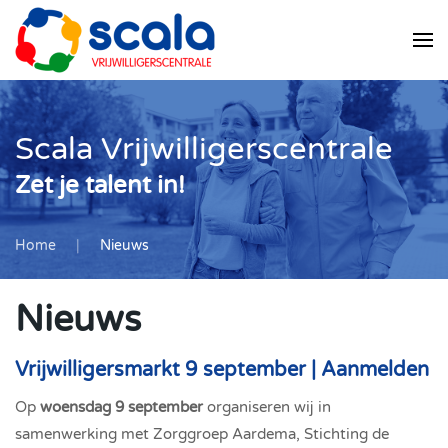
Skip
to
main
content
Scala Vrijwilligerscentrale
Zet je talent in!
Home
Nieuws
Nieuws
Vrijwilligersmarkt 9 september | Aanmelden
Op
woensdag 9 september
organiseren wij in
samenwerking met Zorggroep Aardema, Stichting de