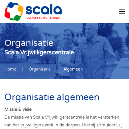
Skip
to
main
content
Organisatie
Scala Vrijwilligerscentrale
Home
Organisatie
Algemeen
Organisatie algemeen
Missie & visie
De missie van Scala Vrijwilligerscentrale is het versterken
van het vrijwilligerswerk in de dorpen. Hierbij stimuleert zij