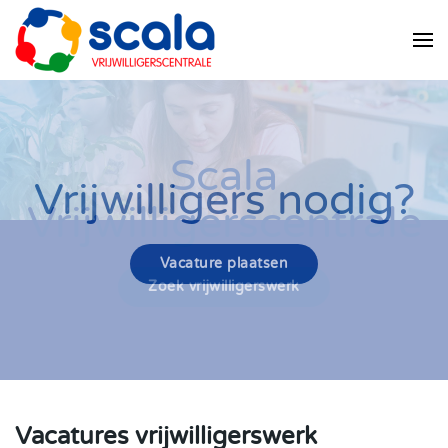
Skip
to
main
content
Vrijwilligers nodig?
Vacature plaatsen
Vacatures vrijwilligerswerk