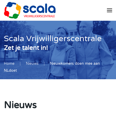
Skip
to
main
content
Scala Vrijwilligerscentrale
Zet je talent in!
Home
Nieuws
Nieuwkomers doen mee aan
NLdoet
Nieuws