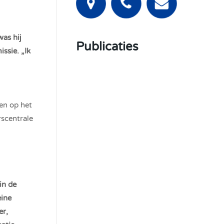
as hij
Publicaties
ssie. „Ik
zen op het
rscentrale
in de
eine
er,