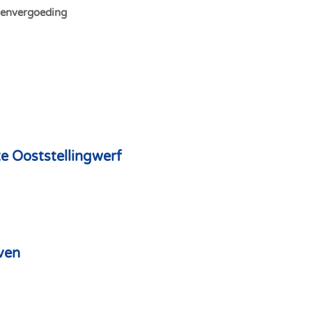
stenvergoeding
e Ooststellingwerf
ven