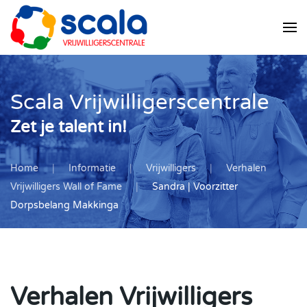
Skip
to
main
content
Scala Vrijwilligerscentrale
Zet je talent in!
Home
Informatie
Vrijwilligers
Verhalen
Vrijwilligers Wall of Fame
Sandra | Voorzitter
Dorpsbelang Makkinga
Verhalen Vrijwilligers