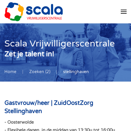
Skip
to
main
content
Scala Vrijwilligerscentrale
Zet je talent in!
Home
Zoeken (2)
stellinghaven
Gastvrouw/heer | ZuidOostZorg
Stellinghaven
- Oosterwolde
- Flexibele dagen, in
de middag van 13:30u tot 16:00u