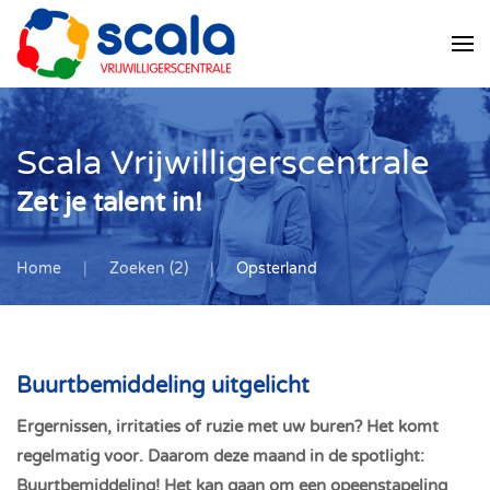
Skip
to
main
content
Scala Vrijwilligerscentrale
Zet je talent in!
Home
Zoeken (2)
Opsterland
Buurtbemiddeling uitgelicht
Ergernissen, irritaties of ruzie met uw buren? Het komt
regelmatig voor. Daarom deze maand in de spotlight:
Buurtbemiddeling! Het kan gaan om een opeenstapeling